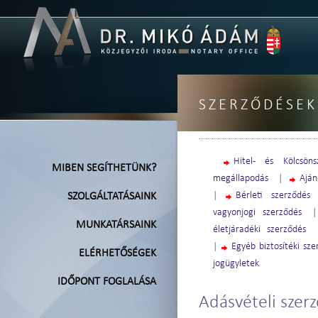
SZERZŐDÉSEK
Hitel- és Kölcsöns
MIBEN SEGÍTHETÜNK?
megállapodás
|
Aján
|
Bérleti szerződés
SZOLGÁLTATÁSAINK
vagyonjogi szerződés
MUNKATÁRSAINK
életjáradéki szerződés
|
Egyéb biztosítéki sz
ELÉRHETŐSÉGEK
jogügyletek
IDŐPONT FOGLALÁSA
Adásvételi szer