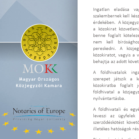
Ingatlan eladása v
szakembernek kell készí
érdekében. A közjegyző
a közokirat közvetlen
benne foglalt kötelez
nem kell bíróságho
pereskedni. A közje
közokiratot, vagyis a 
behajtja az adott követ
A földhivatalok inga
szerepet játszik a k
közokiratba foglalt
földhivatal a közjegy
nyilvántartásba.
A földhivatali és egy
leveszi az ügyfelek 
szerződéskötést köve
illetékes hatóságok rés