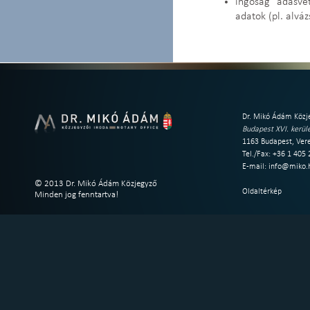
ingóság adásvé
adatok (pl. alvá
Dr. Mikó Ádám Közje
Budapest XVI. kerüle
1163 Budapest, Vere
Tel./Fax: +36 1 405
E-mail:
info@miko.
© 2013 Dr. Mikó Ádám Közjegyző
Oldaltérkép
Minden jog fenntartva!