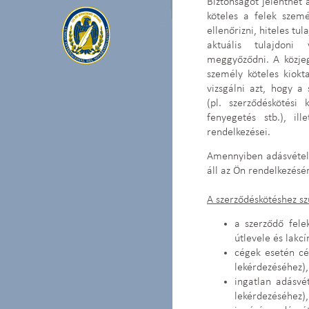
Biztonságot jelenthet 
köteles a felek szemé
ellenőrizni, hiteles tu
aktuális tulajdoni
meggyőződni. A közjeg
személy köteles kiokta
vizsgálni azt, hogy a
(pl. szerződéskötési
fenyegetés stb.), il
rendelkezései.
Amennyiben adásvételi 
áll az Ön rendelkezésé
A szerződéskötéshez 
a szerződő fele
útlevele és lakc
cégek esetén c
lekérdezéséhez),
ingatlan adásvét
lekérdezéséhez),