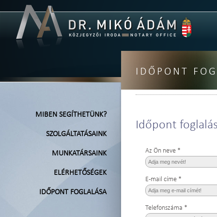
IDŐPONT FOG
MIBEN SEGÍTHETÜNK?
Időpont foglalá
SZOLGÁLTATÁSAINK
Az Ön neve *
MUNKATÁRSAINK
ELÉRHETŐSÉGEK
E-mail címe *
IDŐPONT FOGLALÁSA
Telefonszáma *