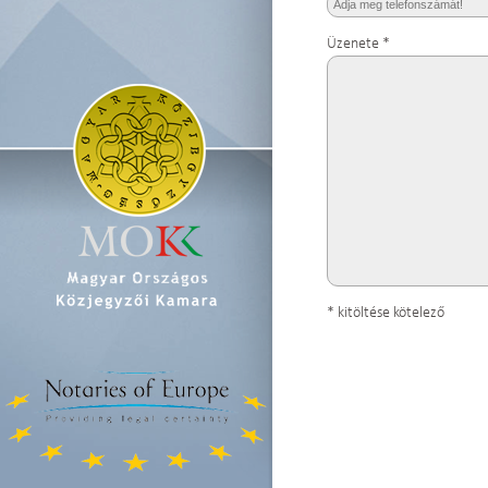
Üzenete *
* kitöltése kötelező