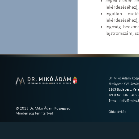
cégek esetén c
lekérdezéséhez),
ingatlan eset
lekérdezéséhez),
ingóság beazono
lajstromszám, sz
Dr. Mikó Ádám Közje
Budapest XVI. kerüle
1163 Budapest, Vere
Tel./Fax: +36 1 405
E-mail:
info@miko.
© 2013 Dr. Mikó Ádám Közjegyző
Oldaltérkép
Minden jog fenntartva!