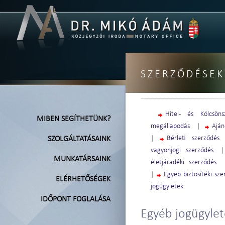
SZERZŐDÉSEK
Hitel- és Kölcsöns
MIBEN SEGÍTHETÜNK?
megállapodás
|
Aján
|
Bérleti szerződés
SZOLGÁLTATÁSAINK
vagyonjogi szerződés
MUNKATÁRSAINK
életjáradéki szerződés
|
Egyéb biztosítéki sz
ELÉRHETŐSÉGEK
jogügyletek
IDŐPONT FOGLALÁSA
Egyéb jogügylet