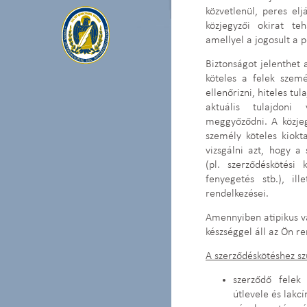
közvetlenül, peres elj
közjegyzői okirat te
amellyel a jogosult a 
Biztonságot jelenthet 
köteles a felek szemé
ellenőrizni, hiteles tu
aktuális tulajdoni
meggyőződni. A közjeg
személy köteles kiokta
vizsgálni azt, hogy a
(pl. szerződéskötési
fenyegetés stb.), il
rendelkezései.
Amennyiben atipikus va
készséggel áll az Ön r
A szerződéskötéshez 
szerződő felek
útlevele és lakc