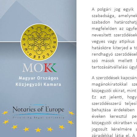
A polgári jog egyik 
szabadsága, amelynek
szabadon határozha
megfelelően az ügyf
nevesített szerződés
vegyes vagy atipikus 
hatásköre kiterjed a 
rendhagyó szerződések 
szó mások mellett l
tartozásátvállalási ügy
A szerződések kapcsán 
magánokiratokkal 
közjegyzői okirat, mint
Ez azt jelenti, hog
szerződésszerű telje
behajtása érdekében 
éveken keresztül p
közjegyzői okiratban v
jogosult kérelmére 
záradékkal látja el. A