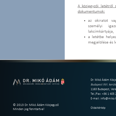
A közjegyzői letétről 
dokumentumok:
az okiratot va
személyi igaz
lakcímkártyája,
a letétbe helye
megjelölése és l
Dr. Mikó Ádám Közje
Budapest XVI. kerüle
1163 Budapest, Vere
Tel./Fax: +36 1 405
E-mail:
info@miko.
© 2013 Dr. Mikó Ádám Közjegyző
Oldaltérkép
Minden jog fenntartva!