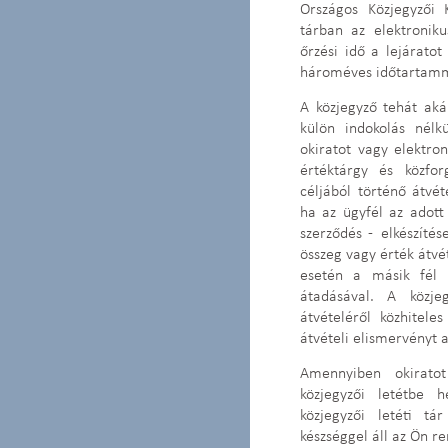
Országos Közjegyzői 
tárban az elektronik
őrzési idő a lejárato
hároméves időtartamm
A közjegyző tehát akár
külön indokolás nélk
okiratot vagy elektron
értéktárgy és közfo
céljából történő átvét
ha az ügyfél az adott 
szerződés - elkészít
összeg vagy érték átvét
esetén a másik fél 
átadásával. A közje
átvételéről közhitele
átvételi elismervényt 
Amennyiben okiratot
közjegyzői letétbe 
közjegyzői letéti tár
készséggel áll az Ön r