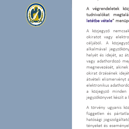
A végrendeletek közj
tudnivalókat megtal
letétbe vétele
” menüp
A közjegyző nemcsa
okiratot vagy elektr
céljából. A közjegy
alkalmával jegyzőkön
helyét és idejét, az á
vagy adathordozó meg
megnevezését, akinek a
okirat őrzésének idejét
átvételi elismervényt 
elektronikus adathordo
a közjegyző minden e
jegyzőkönyvet készít a 
A törvény ugyanis köz
független és pártatl
hatósági jogszolgáltat
tényeket és eseményeke