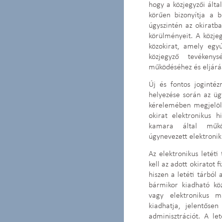
hogy a közjegyzői által
körűen bizonyítja a 
úgyszintén az okiratb
körülményeit. A közjeg
közokirat, amely egyú
közjegyző tevékeny
működéséhez és eljárá
Új és fontos jogintéz
helyezése során az ügy
kérelemében megjelölt
okirat elektronikus h
kamara által működ
úgynevezett elektroniku
Az elektronikus letét
kell az adott okiratot 
hiszen a letéti tárból
bármikor kiadható köz
vagy elektronikus m
kiadhatja, jelentőse
adminisztrációt. A le