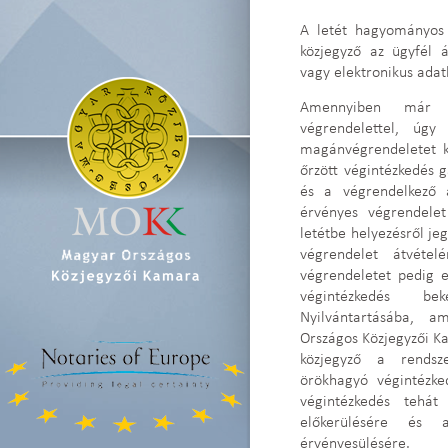
A letét hagyományos 
közjegyző az ügyfél á
vagy elektronikus adat
Amennyiben már re
végrendelettel, úgy
magánvégrendeletet kö
őrzött végintézkedés g
és a végrendelkező a
érvényes végrendelet
letétbe helyezésről je
végrendelet átvéte
végrendeletet pedig el
végintézkedés b
Nyilvántartásába, 
Országos Közjegyzői K
közjegyző a rendsz
örökhagyó végintézke
végintézkedés tehát
előkerülésére és a
érvényesülésére.