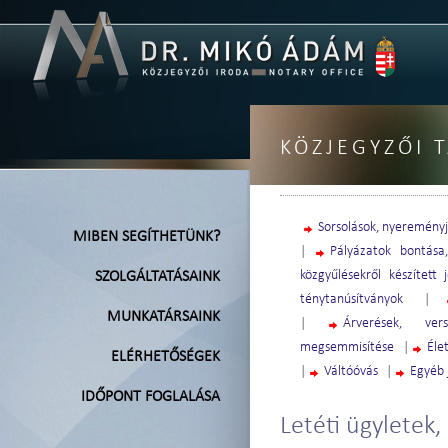
KÖZJEGYZŐI 
Sorsolások, nyeremény
MIBEN SEGÍTHETÜNK?
|
Pályázatok bontása
közgyűlésekről készített 
SZOLGÁLTATÁSAINK
ténytanúsítványok
|
MUNKATÁRSAINK
|
Árverések, verse
megsemmisítése
|
Éle
ELÉRHETŐSÉGEK
|
Váltóóvás
|
Egyéb 
IDŐPONT FOGLALÁSA
Letéti ügyletek, 