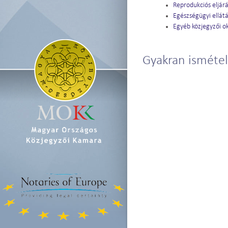
Reprodukciós eljárá
Egészségügyi ellátá
Egyéb közjegyzői ok
Gyakran ismétel