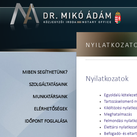
NYILATKOZAT
MIBEN SEGÍTHETÜNK?
Nyilatkozatok
SZOLGÁLTATÁSAINK
Egyoldalú kötelezet
MUNKATÁRSAINK
Tartozáselismerő n
Kiköltözési nyilatko
ELÉRHETŐSÉGEK
Meghatalmazás
Felmondási nyilatk
IDŐPONT FOGLALÁSA
Élettársi nyilatkoza
Befogadó- és eltart