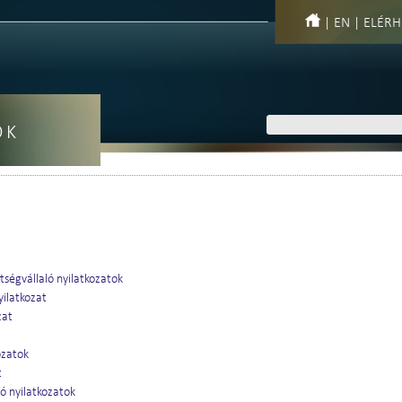
|
EN
|
ELÉRH
OK
tségvállaló nyilatkozatok
yilatkozat
zat
ozatok
t
ó nyilatkozatok