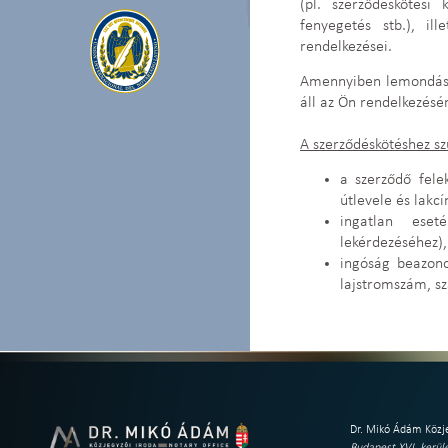
(pl. szerződéskötési
fenyegetés stb.), il
rendelkezései.
Amennyiben lemondási 
áll az Ön rendelkezésé
A szerződéskötéshez 
a szerződő fele
útlevele és lakc
ingatlan eset
lekérdezéséhez),
ingóság beazono
lajstromszám, sz
Dr. Mikó Ádám Közje