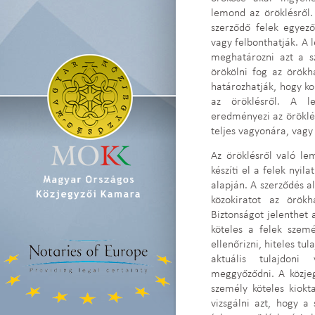
lemond az öröklésről.
szerződő felek egyez
vagy felbonthatják. A 
meghatározni azt a s
örökölni fog az örök
határozhatják, hogy k
az öröklésről. A 
eredményezi az öröklé
teljes vagyonára, vagy
Az öröklésről való le
készíti el a felek nyil
alapján. A szerződés alá
közokiratot az örök
Biztonságot jelenthet 
köteles a felek szemé
ellenőrizni, hiteles tu
aktuális tulajdoni
meggyőződni. A közjeg
személy köteles kiokta
vizsgálni azt, hogy a