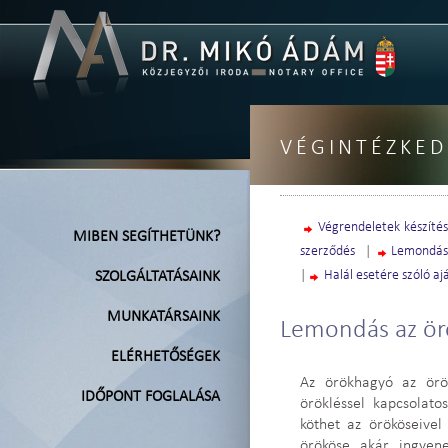
VÉGINTÉZKED
Végrendeletek készíté
MIBEN SEGÍTHETÜNK?
szerződés
|
Lemondás 
|
Halál esetére szóló a
SZOLGÁLTATÁSAINK
MUNKATÁRSAINK
Lemondás az ör
ELÉRHETŐSÉGEK
Az örökhagyó az örö
IDŐPONT FOGLALÁSA
örökléssel kapcsolato
köthet az örököseive
örököse akár ingyene