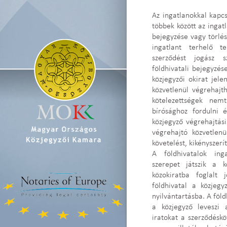
Az ingatlanokkal kapc
többek között az ingatl
bejegyzése vagy törlése
ingatlant terhelő t
szerződést jogász 
földhivatali bejegyzé
közjegyzői okirat jele
közvetlenül végrehajth
kötelezettségek nem
bírósághoz fordulni 
közjegyző végrehajtási
végrehajtó közvetlenü
követelést, kikényszerí
A földhivatalok inga
szerepet játszik a k
közokiratba foglalt
földhivatal a közjegy
nyilvántartásba. A föld
a közjegyző leveszi 
iratokat a szerződéskö