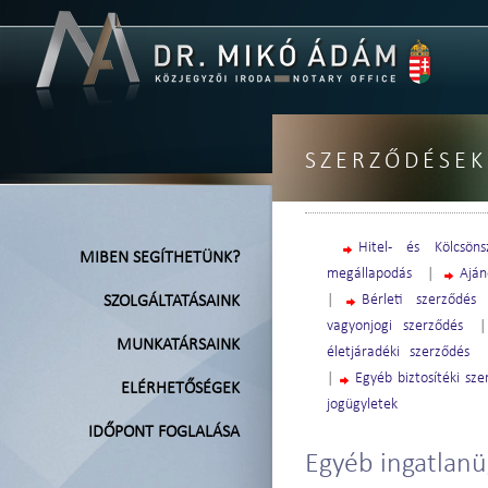
SZERZŐDÉSEK
Hitel- és Kölcsöns
MIBEN SEGÍTHETÜNK?
megállapodás
|
Aján
|
Bérleti szerződés
SZOLGÁLTATÁSAINK
vagyonjogi szerződés
MUNKATÁRSAINK
életjáradéki szerződés
|
Egyéb biztosítéki sz
ELÉRHETŐSÉGEK
jogügyletek
IDŐPONT FOGLALÁSA
Egyéb ingatlanü