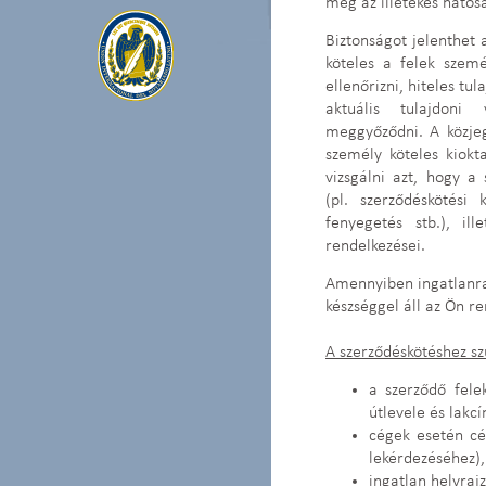
meg az illetékes hatós
Biztonságot jelenthet 
köteles a felek szemé
ellenőrizni, hiteles tu
aktuális tulajdoni
meggyőződni. A közjeg
személy köteles kiokta
vizsgálni azt, hogy a
(pl. szerződéskötési
fenyegetés stb.), il
rendelkezései.
Amennyiben ingatlanra 
készséggel áll az Ön r
A szerződéskötéshez 
a szerződő fele
útlevele és lakc
cégek esetén c
lekérdezéséhez),
ingatlan helyrajz