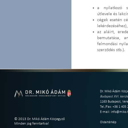
a nyilatkozó s
útlevele és lakc
cégek esetén c
lekérdezéséhez),
az aláírt, ered
bemutatása, a
felmondási nyilat
szerződés stb.).
Dr. Mikó Ádám Közje
Budapest XVI. kerüle
1163 Budapest, Vere
Tel./Fax: +36 1 405
E-mail:
info@miko.
© 2013 Dr. Mikó Ádám Közjegyző
Oldaltérkép
Minden jog fenntartva!