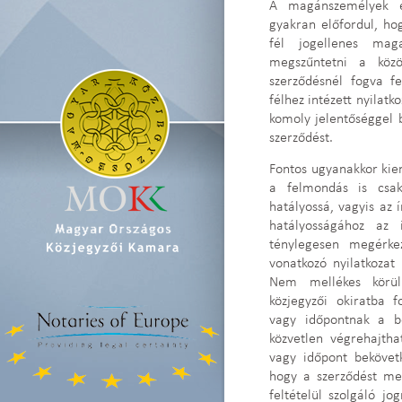
A magánszemélyek é
gyakran előfordul, hog
fél jogellenes mag
megszűntetni a közö
szerződésnél fogva f
félhez intézett nyilatk
komoly jelentőséggel b
szerződést.
Fontos ugyanakkor kiem
a felmondás is csak
hatályossá, vagyis az í
hatályosságához az
ténylegesen megérke
vonatkozó nyilatkozat
Nem mellékes körü
közjegyzői okiratba fo
vagy időpontnak a be
közvetlen végrehajtha
vagy időpont bekövetke
hogy a szerződést me
feltételül szolgáló jo