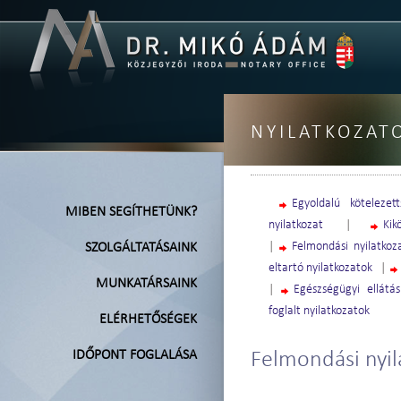
NYILATKOZAT
Egyoldalú kötelezett
MIBEN SEGÍTHETÜNK?
nyilatkozat
|
Kik
|
Felmondási nyilatkoz
SZOLGÁLTATÁSAINK
eltartó nyilatkozatok
|
MUNKATÁRSAINK
|
Egészségügyi ellátás
foglalt nyilatkozatok
ELÉRHETŐSÉGEK
IDŐPONT FOGLALÁSA
Felmondási nyil