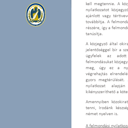
kell megtennie. A kö
nyilatkozatot közjegyz
ajánlott vagy tértiv
továbbítja. A felmondá
részére, így a felmondó
tanúsítja.
A közjegyző által okir
jelentőséggel bír a s
ügyfelek az adott
felmondásukat közjegyz
meg, úgy ez a nyil
végrehajtás elrendel
gyors megtérülését. 
nyilatkozat alap
kikényszeríthető a köte
Amennyiben közokirat
tenni, Irodánk készs
német nyelven is.
A felmondási nyilatko